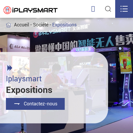



Accueil
Société
Expositions


Iplaysmart
Expositions

Contactez-nous